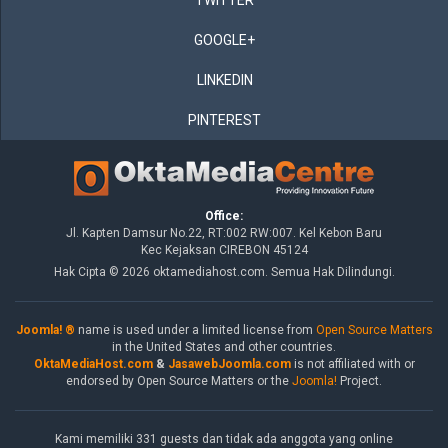
TWITTER
GOOGLE+
LINKEDIN
PINTEREST
Office:
Jl. Kapten Damsur No.22, RT:002 RW:007. Kel Kebon Baru
Kec Kejaksan CIREBON 45124
Hak Cipta © 2026 oktamediahost.com. Semua Hak Dilindungi.
Joomla! ®
name is used under a limited license from
Open Source Matters
in the United States and other countries.
OktaMediaHost.com
&
JasawebJoomla.com
is not affiliated with or
endorsed by Open Source Matters or the
Joomla!
Project.
Kami memiliki 331 guests dan tidak ada anggota yang online