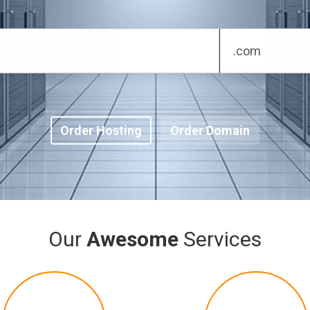
Order Hosting
Order Domain
Our
Awesome
Services