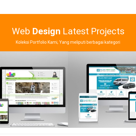
Read this Entry
Read t
Web
Design
Latest Projects
Koleksi Portfolio Kami, Yang meliputi berbagai kategori