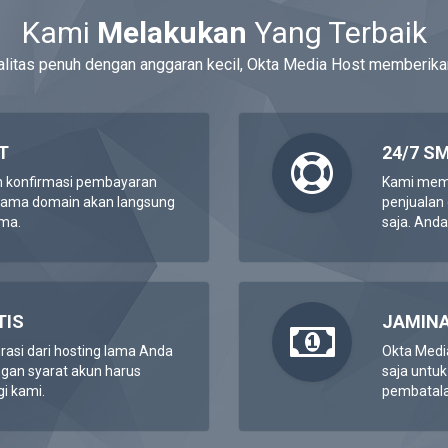
Kami
Melakukan
Yang Terbaik
litas penuh dengan anggaran kecil, Okta Media Host memberika
T
24/7 S
n konfirmasi pembayaran
Kami memi
 nama domain akan langsung
penjualan
ama.
saja. Anda
TIS
JAMINA
si dari hosting lama Anda
Okta Medi
ngan syarat akun harus
saja untuk
i kami.
pembatala