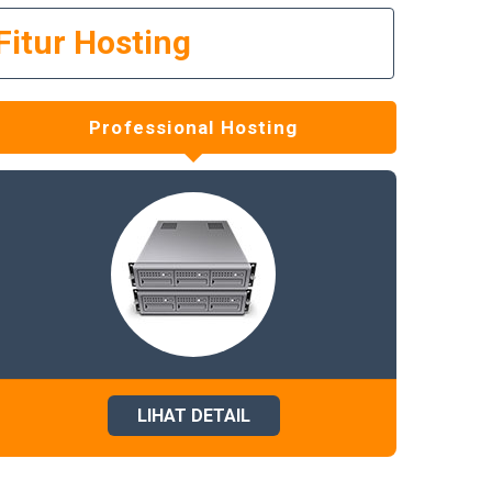
Fitur Hosting
Professional Hosting
LIHAT DETAIL
HOPPING.COM
WWW.FILARRENTCARCIREBON.C