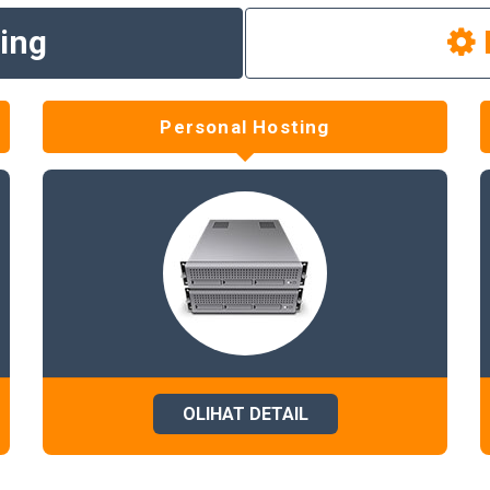
ing
Personal Hosting
OLIHAT DETAIL
WWW.MUALAFJAWABARAT.COM
WWW.HADES