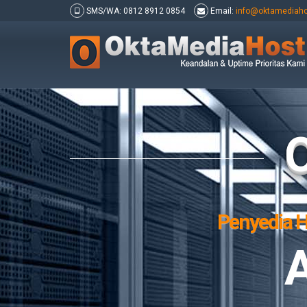
SMS/WA: 0812 8912 0854
Email:
info@oktamediah
Penyedia H
Host