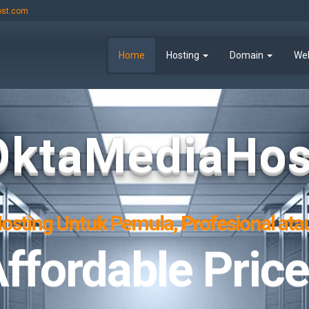
ost.com
Home
Hosting
Domain
We
OktaMediaHos
osting Untuk Pemula, Profesional ata
ing Provider H