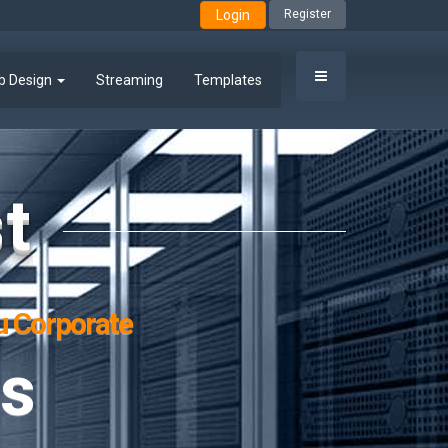
Login
Register
b Design
Streaming
Templates
t
u Corporate
andal